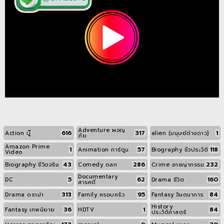
Adventure ผจญ
616
317
1
Action บู๊
alien (มนุษย์ต่างดาว)
ภัย
Amazon Prime
1
57
118
Animation การ์ตูน
Biography ชีวประวัติ
Video
43
286
232
Biography ชีวิตจริง
Comedy ตลก
Crime อาชญากรรม
Documentary
5
62
160
DC
Drama ชีวิต
สารคดี
313
95
84
Drama ดราม่า
Family ครอบครัว
Fantasy จินตนาการ
History
36
1
84
Fantasy เทพนิยาย
HDTV
ประวัติศาสตร์