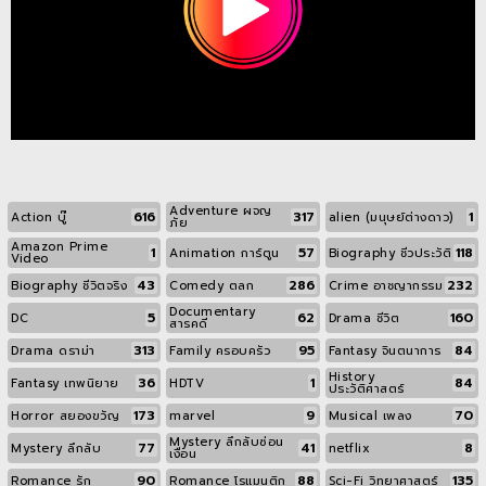
Adventure ผจญ
616
317
1
Action บู๊
alien (มนุษย์ต่างดาว)
ภัย
Amazon Prime
1
57
118
Animation การ์ตูน
Biography ชีวประวัติ
Video
43
286
232
Biography ชีวิตจริง
Comedy ตลก
Crime อาชญากรรม
Documentary
5
62
160
DC
Drama ชีวิต
สารคดี
313
95
84
Drama ดราม่า
Family ครอบครัว
Fantasy จินตนาการ
History
36
1
84
Fantasy เทพนิยาย
HDTV
ประวัติศาสตร์
173
9
70
Horror สยองขวัญ
marvel
Musical เพลง
Mystery ลึกลับซ่อน
77
41
8
Mystery ลึกลับ
netflix
เงื่อน
90
88
135
Romance รัก
Romance โรแมนติก
Sci-Fi วิทยาศาสตร์