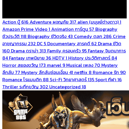
Action บู๊
616
Adventure ผจญภัย
317
alien (มนุษย์ต่างดาว)
1
Amazon Prime Video
1
Animation การ์ตูน
57
Biography
ชีวประวัติ
118
Biography ชีวิตจริง
43
Comedy ตลก
286
Crime
อาชญากรรม
232
DC
5
Documentary สารคดี
62
Drama ชีวิต
160
Drama ดราม่า
313
Family ครอบครัว
95
Fantasy จินตนาการ
84
Fantasy เทพนิยาย
36
HDTV
1
History ประวัติศาสตร์
84
Horror สยองขวัญ
173
marvel
9
Musical เพลง
70
Mystery
ลึกลับ
77
Mystery ลึกลับซ่อนเงื่อน
41
netflix
8
Romance รัก
90
Romance โรแมนติก
88
Sci-Fi วิทยาศาสตร์
135
Sport กีฬา
16
Thriller ระทึกขวัญ
302
Uncategorized
18