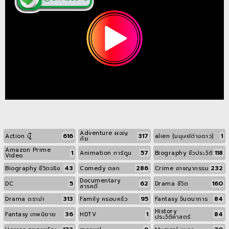
Adventure ผจญ
616
317
1
Action บู๊
alien (มนุษย์ต่างดาว)
ภัย
Amazon Prime
1
57
118
Animation การ์ตูน
Biography ชีวประวัติ
Video
43
286
232
Biography ชีวิตจริง
Comedy ตลก
Crime อาชญากรรม
Documentary
5
62
160
DC
Drama ชีวิต
สารคดี
313
95
84
Drama ดราม่า
Family ครอบครัว
Fantasy จินตนาการ
History
36
1
84
Fantasy เทพนิยาย
HDTV
ประวัติศาสตร์