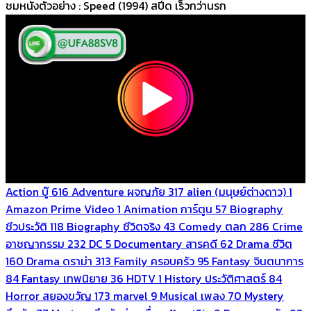
ชมหนังตัวอย่าง : Speed (1994) สปีด เร็วกว่านรก
Action บู๊
616
Adventure ผจญภัย
317
alien (มนุษย์ต่างดาว)
1
Amazon Prime Video
1
Animation การ์ตูน
57
Biography
ชีวประวัติ
118
Biography ชีวิตจริง
43
Comedy ตลก
286
Crime
อาชญากรรม
232
DC
5
Documentary สารคดี
62
Drama ชีวิต
160
Drama ดราม่า
313
Family ครอบครัว
95
Fantasy จินตนาการ
84
Fantasy เทพนิยาย
36
HDTV
1
History ประวัติศาสตร์
84
Horror สยองขวัญ
173
marvel
9
Musical เพลง
70
Mystery