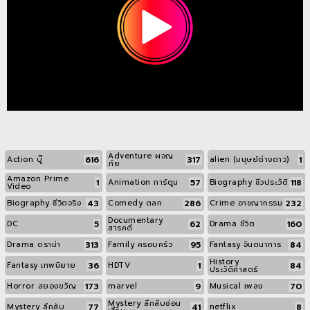
Adventure ผจญ
616
317
1
Action บู๊
alien (มนุษย์ต่างดาว)
ภัย
Amazon Prime
1
57
118
Animation การ์ตูน
Biography ชีวประวัติ
Video
43
286
232
Biography ชีวิตจริง
Comedy ตลก
Crime อาชญากรรม
Documentary
5
62
160
DC
Drama ชีวิต
สารคดี
313
95
84
Drama ดราม่า
Family ครอบครัว
Fantasy จินตนาการ
History
36
1
84
Fantasy เทพนิยาย
HDTV
ประวัติศาสตร์
173
9
70
Horror สยองขวัญ
marvel
Musical เพลง
Mystery ลึกลับซ่อน
77
41
8
Mystery ลึกลับ
netflix