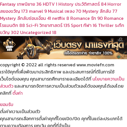
Fantasy เทพนิยาย
36
HDTV
1
History ประวัติศาสตร์
84
Horror
สยองขวัญ
173
marvel
9
Musical เพลง
70
Mystery ลึกลับ
77
Mystery ลึกลับซ่อนเงื่อน
41
netflix
8
Romance รัก
90
Romance
โรแมนติก
88
Sci-Fi วิทยาศาสตร์
135
Sport กีฬา
16
Thriller ระทึก
ขวัญ
302
Uncategorized
18
copyright © 2022 all rights reserved
www.moviefn.com
เราใช้คุกกี้เพื่อพัฒนาประสิทธิภาพ และประสบการณ์ที่ดีในการใช้
เว็บไซต์ของคุณ คุณสามารถศึกษารายละเอียดได้ที่
นโยบายความเป็น
ส่วนตัว
และสามารถจัดการความเป็นส่วนตัวเองได้ของคุณได้เองโดย
คลิกที่
ตั้งค่า
ยอมรับ
ตั้งค่าความเป็นส่วนตัว
คุณสามารถเลือกการตั้งค่าคุกกี้โดยเปิด/ปิด คุกกี้ในแต่ละประเภทได้
ตามความต้องการ ยกเว้น คุกกี้ที่จำเป็น