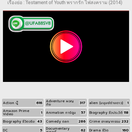
เรื่องย่อ : Testament of Youth พรากรัก ไฟสงคราม (2014)
Adventure ผจญ
616
317
1
Action บู๊
alien (มนุษย์ต่างดาว)
ภัย
Amazon Prime
1
57
118
Animation การ์ตูน
Biography ชีวประวัติ
Video
43
286
232
Biography ชีวิตจริง
Comedy ตลก
Crime อาชญากรรม
Documentary
5
62
160
DC
Drama ชีวิต
สารคดี