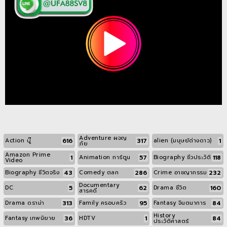
Adventure ผจญ
616
317
1
Action บู๊
alien (มนุษย์ต่างดาว)
ภัย
Amazon Prime
1
57
118
Animation การ์ตูน
Biography ชีวประวัติ
Video
43
286
232
Biography ชีวิตจริง
Comedy ตลก
Crime อาชญากรรม
Documentary
5
62
160
DC
Drama ชีวิต
สารคดี
313
95
84
Drama ดราม่า
Family ครอบครัว
Fantasy จินตนาการ
History
36
1
84
Fantasy เทพนิยาย
HDTV
ประวัติศาสตร์