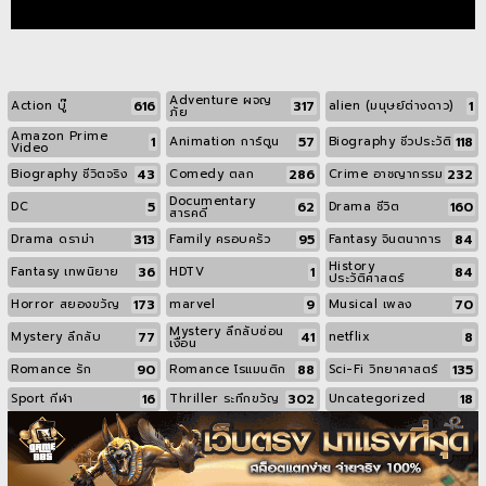
Adventure ผจญ
616
317
1
Action บู๊
alien (มนุษย์ต่างดาว)
ภัย
Amazon Prime
1
57
118
Animation การ์ตูน
Biography ชีวประวัติ
Video
43
286
232
Biography ชีวิตจริง
Comedy ตลก
Crime อาชญากรรม
Documentary
5
62
160
DC
Drama ชีวิต
สารคดี
313
95
84
Drama ดราม่า
Family ครอบครัว
Fantasy จินตนาการ
History
36
1
84
Fantasy เทพนิยาย
HDTV
ประวัติศาสตร์
173
9
70
Horror สยองขวัญ
marvel
Musical เพลง
Mystery ลึกลับซ่อน
77
41
8
Mystery ลึกลับ
netflix
เงื่อน
90
88
135
Romance รัก
Romance โรแมนติก
Sci-Fi วิทยาศาสตร์
16
302
18
Sport กีฬา
Thriller ระทึกขวัญ
Uncategorized