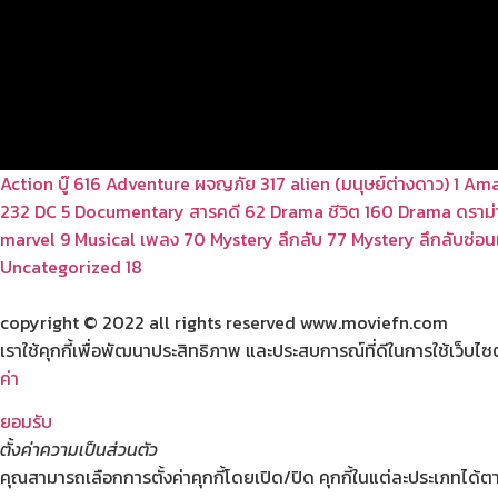
Action บู๊
616
Adventure ผจญภัย
317
alien (มนุษย์ต่างดาว)
1
Ama
232
DC
5
Documentary สารคดี
62
Drama ชีวิต
160
Drama ดราม่
marvel
9
Musical เพลง
70
Mystery ลึกลับ
77
Mystery ลึกลับซ่อนเ
Uncategorized
18
copyright © 2022 all rights reserved
www.moviefn.com
เราใช้คุกกี้เพื่อพัฒนาประสิทธิภาพ และประสบการณ์ที่ดีในการใช้เว็บ
ค่า
ยอมรับ
ตั้งค่าความเป็นส่วนตัว
คุณสามารถเลือกการตั้งค่าคุกกี้โดยเปิด/ปิด คุกกี้ในแต่ละประเภทได้ตา