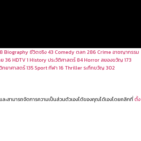
18
Biography ชีวิตจริง
43
Comedy ตลก
286
Crime อาชญากรรม
าย
36
HDTV
1
History ประวัติศาสตร์
84
Horror สยองขวัญ
173
 วิทยาศาสตร์
135
Sport กีฬา
16
Thriller ระทึกขวัญ
302
และสามารถจัดการความเป็นส่วนตัวเองได้ของคุณได้เองโดยคลิกที่
ตั้ง