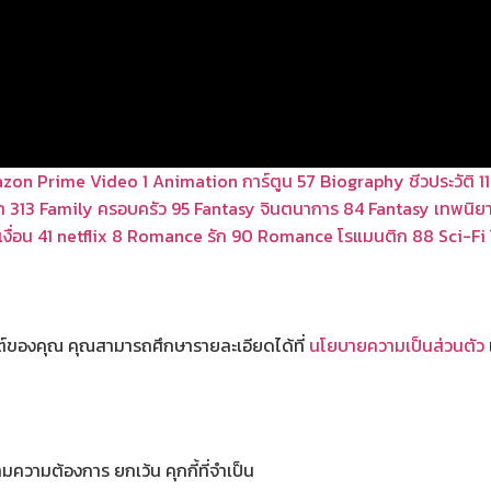
zon Prime Video
1
Animation การ์ตูน
57
Biography ชีวประวัติ
1
า
313
Family ครอบครัว
95
Fantasy จินตนาการ
84
Fantasy เทพนิย
งื่อน
41
netflix
8
Romance รัก
90
Romance โรแมนติก
88
Sci-Fi
ไซต์ของคุณ คุณสามารถศึกษารายละเอียดได้ที่
นโยบายความเป็นส่วนตัว
มความต้องการ ยกเว้น คุกกี้ที่จำเป็น