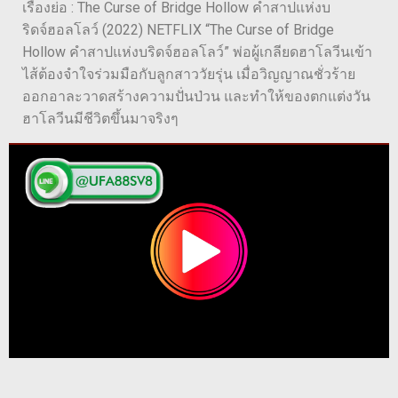
เรื่องย่อ : The Curse of Bridge Hollow คำสาปแห่งบ
ริดจ์ฮอลโลว์ (2022) NETFLIX “The Curse of Bridge
Hollow คำสาปแห่งบริดจ์ฮอลโลว์” พ่อผู้เกลียดฮาโลวีนเข้า
ไส้ต้องจำใจร่วมมือกับลูกสาววัยรุ่น เมื่อวิญญาณชั่วร้าย
ออกอาละวาดสร้างความปั่นป่วน และทำให้ของตกแต่งวัน
ฮาโลวีนมีชีวิตขึ้นมาจริงๆ