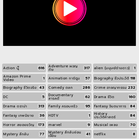
Adventure ผจญ
616
317
1
Action บู๊
alien (มนุษย์ต่างดาว)
ภัย
Amazon Prime
1
57
118
Animation การ์ตูน
Biography ชีวประวัติ
Video
43
286
232
Biography ชีวิตจริง
Comedy ตลก
Crime อาชญากรรม
Documentary
5
62
160
DC
Drama ชีวิต
สารคดี
313
95
84
Drama ดราม่า
Family ครอบครัว
Fantasy จินตนาการ
History
36
1
84
Fantasy เทพนิยาย
HDTV
ประวัติศาสตร์
173
9
70
Horror สยองขวัญ
marvel
Musical เพลง
Mystery ลึกลับซ่อน
77
41
8
Mystery ลึกลับ
netflix
เงื่อน