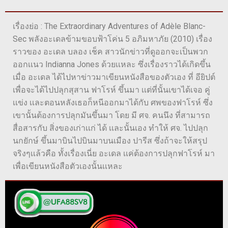
เรื่องย่อ : The Extraordinary Adventures of Adèle Blanc-
Sec พลังอะเดลข้ามขอบฟ้าโค่น 5 อภิมหาภัย (2010) เรื่อง
ราวของ อะเดล บลอง เช็ค สาวนักข่าวที่ดูออกจะเป็นพวก
ออกเเนว Indianna Jones ด้วยเเหละ ซึ่งเรื่องราวได้เกิดขึ้น
เมื่อ อะเดล ได้ไปหาข่าวมาเขียนหนังสือของตัวเอง ที่ อียิปต์
เพื่อจะได้ไปปลุกสุสาน ฟาโรห์ ขึ้นมา เเต่ที่นั้นเขาได้เจอ คู่
เเข่ง เเละตอนหลังเธอก็หนีออกมาได้กับ ศพของฟาโรห์ ซึ่ง
เขานั้นต้องการปลุกมันขึ้นมา โดย มี ศจ. คนนึง ที่สามารถ
สื่อสารกับ สิ่งของเก่าเเก่ ได้ เเละนั้นเอง ทำให้ ศจ. ไปปลุก
นกยักษ์ ขึ้นมาบินไปบินมาบนเมือง ปารีส ซึ่งถ้าจะให้สรุป
จริงๆเเล้วคือ ทั้งเรื่องเนี่ย อะเดล เเค่ต้องการปลุกฟาโรห์ มา
เพื่อเขียนหนังสือตัวเองนั้นเเหละ