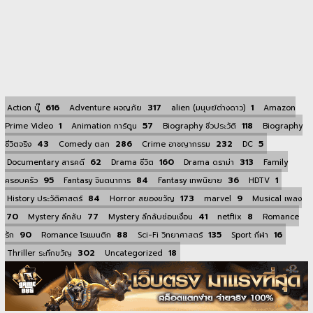
616
317
1
Action บู๊
Adventure ผจญภัย
alien (มนุษย์ต่างดาว)
Amazon
1
57
118
Prime Video
Animation การ์ตูน
Biography ชีวประวัติ
Biography
43
286
232
5
ชีวิตจริง
Comedy ตลก
Crime อาชญากรรม
DC
62
160
313
Documentary สารคดี
Drama ชีวิต
Drama ดราม่า
Family
95
84
36
1
ครอบครัว
Fantasy จินตนาการ
Fantasy เทพนิยาย
HDTV
84
173
9
History ประวัติศาสตร์
Horror สยองขวัญ
marvel
Musical เพลง
70
77
41
8
Mystery ลึกลับ
Mystery ลึกลับซ่อนเงื่อน
netflix
Romance
90
88
135
16
รัก
Romance โรแมนติก
Sci-Fi วิทยาศาสตร์
Sport กีฬา
302
18
Thriller ระทึกขวัญ
Uncategorized