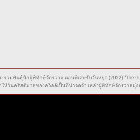
al รวมพันธุ์นักสู้พิทักษ์จักรวาล ตอนพิเศษรับวันหยุด (2022) “The Gu
ห้วันคริสต์มาสของควิลล์เป็นที่น่าจดจำ เหล่าผู้พิทักษ์จักรวาลมุ่