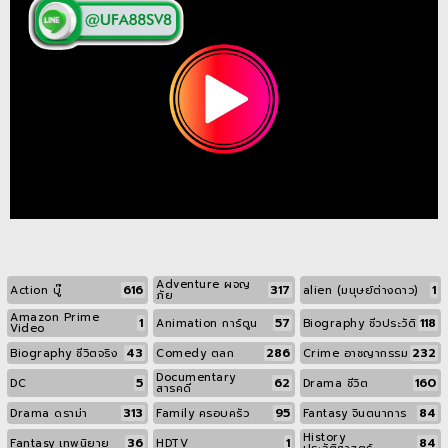
Adventure ผจญ
616
317
1
Action บู๊
alien (มนุษย์ต่างดาว)
ภัย
Amazon Prime
1
57
118
Animation การ์ตูน
Biography ชีวประวัติ
Video
43
286
232
Biography ชีวิตจริง
Comedy ตลก
Crime อาชญากรรม
Documentary
5
62
160
DC
Drama ชีวิต
สารคดี
313
95
84
Drama ดราม่า
Family ครอบครัว
Fantasy จินตนาการ
History
36
1
84
Fantasy เทพนิยาย
HDTV