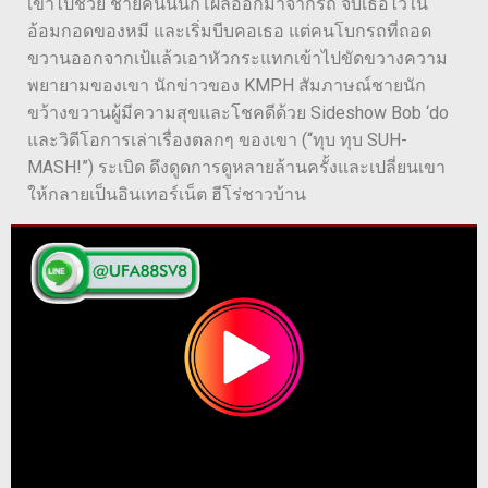
เข้าไปช่วย ชายคนนั้นก็โผล่ออกมาจากรถ จับเธอไว้ใน
อ้อมกอดของหมี และเริ่มบีบคอเธอ แต่คนโบกรถที่ถอด
ขวานออกจากเป้แล้วเอาหัวกระแทกเข้าไปขัดขวางความ
พยายามของเขา นักข่าวของ KMPH สัมภาษณ์ชายนัก
ขว้างขวานผู้มีความสุขและโชคดีด้วย Sideshow Bob ‘do
และวิดีโอการเล่าเรื่องตลกๆ ของเขา (“ทุบ ทุบ SUH-
MASH!”) ระเบิด ดึงดูดการดูหลายล้านครั้งและเปลี่ยนเขา
ให้กลายเป็นอินเทอร์เน็ต ฮีโร่ชาวบ้าน