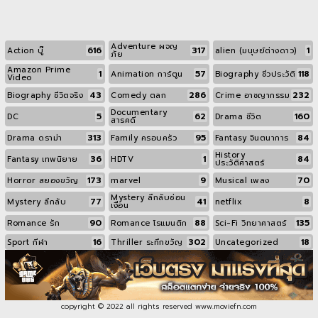
Adventure ผจญ
616
317
1
Action บู๊
alien (มนุษย์ต่างดาว)
ภัย
Amazon Prime
1
57
118
Animation การ์ตูน
Biography ชีวประวัติ
Video
43
286
232
Biography ชีวิตจริง
Comedy ตลก
Crime อาชญากรรม
Documentary
5
62
160
DC
Drama ชีวิต
สารคดี
313
95
84
Drama ดราม่า
Family ครอบครัว
Fantasy จินตนาการ
History
36
1
84
Fantasy เทพนิยาย
HDTV
ประวัติศาสตร์
173
9
70
Horror สยองขวัญ
marvel
Musical เพลง
Mystery ลึกลับซ่อน
77
41
8
Mystery ลึกลับ
netflix
เงื่อน
90
88
135
Romance รัก
Romance โรแมนติก
Sci-Fi วิทยาศาสตร์
16
302
18
Sport กีฬา
Thriller ระทึกขวัญ
Uncategorized
copyright © 2022 all rights reserved
www.moviefn.com