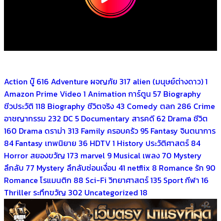
Action บู๊
616
Adventure ผจญภัย
317
alien (มนุษย์ต่างดาว)
1
Amazon Prime Video
1
Animation การ์ตูน
57
Biography
ชีวประวัติ
118
Biography ชีวิตจริง
43
Comedy ตลก
286
Crime
อาชญากรรม
232
DC
5
Documentary สารคดี
62
Drama ชีวิต
160
Drama ดราม่า
313
Family ครอบครัว
95
Fantasy จินตนาการ
84
Fantasy เทพนิยาย
36
HDTV
1
History ประวัติศาสตร์
84
Horror สยองขวัญ
173
marvel
9
Musical เพลง
70
Mystery
ลึกลับ
77
Mystery ลึกลับซ่อนเงื่อน
41
netflix
8
Romance รัก
90
Romance โรแมนติก
88
Sci-Fi วิทยาศาสตร์
135
Sport กีฬา
16
Thriller ระทึกขวัญ
302
Uncategorized
18