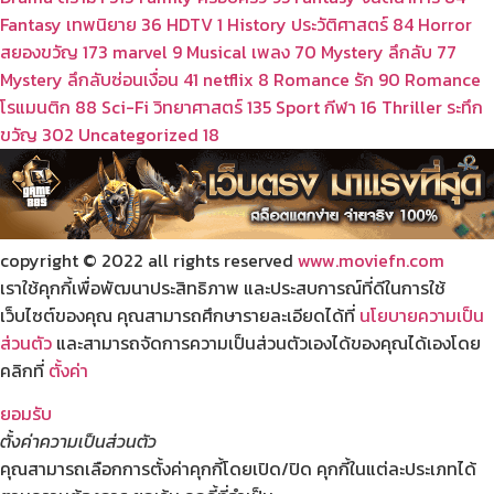
Fantasy เทพนิยาย
36
HDTV
1
History ประวัติศาสตร์
84
Horror
สยองขวัญ
173
marvel
9
Musical เพลง
70
Mystery ลึกลับ
77
Mystery ลึกลับซ่อนเงื่อน
41
netflix
8
Romance รัก
90
Romance
โรแมนติก
88
Sci-Fi วิทยาศาสตร์
135
Sport กีฬา
16
Thriller ระทึก
ขวัญ
302
Uncategorized
18
copyright © 2022 all rights reserved
www.moviefn.com
เราใช้คุกกี้เพื่อพัฒนาประสิทธิภาพ และประสบการณ์ที่ดีในการใช้
เว็บไซต์ของคุณ คุณสามารถศึกษารายละเอียดได้ที่
นโยบายความเป็น
ส่วนตัว
และสามารถจัดการความเป็นส่วนตัวเองได้ของคุณได้เองโดย
คลิกที่
ตั้งค่า
ยอมรับ
ตั้งค่าความเป็นส่วนตัว
คุณสามารถเลือกการตั้งค่าคุกกี้โดยเปิด/ปิด คุกกี้ในแต่ละประเภทได้