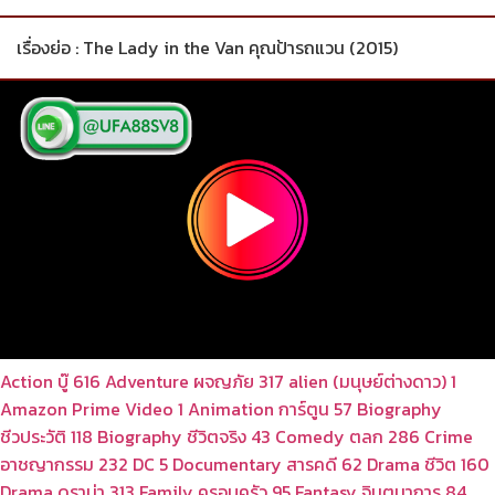
เรื่องย่อ : The Lady in the Van คุณป้ารถแวน (2015)
Action บู๊
616
Adventure ผจญภัย
317
alien (มนุษย์ต่างดาว)
1
Amazon Prime Video
1
Animation การ์ตูน
57
Biography
ชีวประวัติ
118
Biography ชีวิตจริง
43
Comedy ตลก
286
Crime
อาชญากรรม
232
DC
5
Documentary สารคดี
62
Drama ชีวิต
160
Drama ดราม่า
313
Family ครอบครัว
95
Fantasy จินตนาการ
84