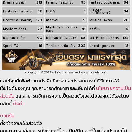
313
95
84
Drama ดราม่า
Family ครอบครัว
Fantasy จินตนาการ
History
36
1
84
Fantasy เทพนิยาย
HDTV
ประวัติศาสตร์
173
9
70
Horror สยองขวัญ
marvel
Musical เพลง
Mystery ลึกลับซ่อน
77
41
8
Mystery ลึกลับ
netflix
เงื่อน
90
88
135
Romance รัก
Romance โรแมนติก
Sci-Fi วิทยาศาสตร์
16
302
18
Sport กีฬา
Thriller ระทึกขวัญ
Uncategorized
copyright © 2022 all rights reserved
www.moviefn.com
เราใช้คุกกี้เพื่อพัฒนาประสิทธิภาพ และประสบการณ์ที่ดีในการใช้
เว็บไซต์ของคุณ คุณสามารถศึกษารายละเอียดได้ที่
นโยบายความเป็น
และสามารถจัดการความเป็นส่วนตัวเองได้ของคุณได้เองโดย
ส่วนตัว
คลิกที่
ตั้งค่า
ยอมรับ
ตั้งค่าความเป็นส่วนตัว
คุณสามารถเลือกการตั้งค่าคุกกี้โดยเปิด/ปิด คุกกี้ในแต่ละประเภทได้