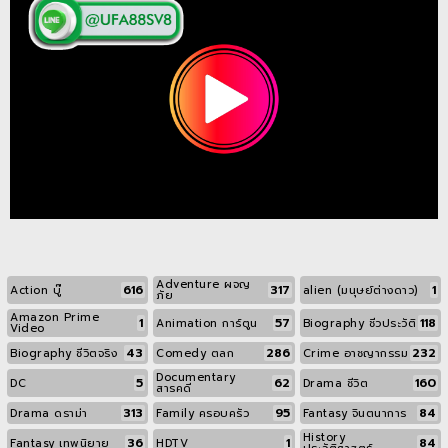
Adventure ผจญ
616
317
1
Action บู๊
alien (มนุษย์ต่างดาว)
ภัย
Amazon Prime
1
57
118
Animation การ์ตูน
Biography ชีวประวัติ
Video
43
286
232
Biography ชีวิตจริง
Comedy ตลก
Crime อาชญากรรม
Documentary
5
62
160
DC
Drama ชีวิต
สารคดี
313
95
84
Drama ดราม่า
Family ครอบครัว
Fantasy จินตนาการ
History
36
1
84
Fantasy เทพนิยาย
HDTV