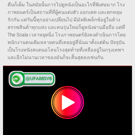
คืนก็เต็ม ในสมัยนั้นการไปดูหนังเป็นอะไรที่พิเศษมาก โรง
ภาพยนตร์เป็นสถานที่ที่ผู้คนแต่งตัว ออกเดท และตกหลุม
รักกัน แต่วันนี้ทุกอย่างเปลี่ยนไป มีมัลติเพล็กซ์อยู่ในห้าง
สรรพสินค้าทุกแห่ง และคนรุ่นใหม่ก็ดูหนังผ่านมือถือ แต่ที่
The Scala เวลาหยุดนิ่ง โรงภาพยนตร์ยังคงดำเนินการโดย
พนักงานคนเดิมหลายคนที่เคยอยู่ที่นั่นมาตั้งแต่ต้น ปัจจุบัน
เป็นโรงหนังสแตนอโลนโรงสุดท้ายที่เหลืออยู่ในกรุงเทพฯ
และอีกไม่นานเวลาของมันก็จะสิ้นสุดลงเช่นกัน