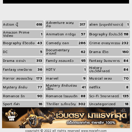
Adventure ผจญ
616
317
1
Action บู๊
alien (มนุษย์ต่างดาว)
ภัย
Amazon Prime
1
57
118
Animation การ์ตูน
Biography ชีวประวัติ
Video
43
286
232
Biography ชีวิตจริง
Comedy ตลก
Crime อาชญากรรม
Documentary
5
62
160
DC
Drama ชีวิต
สารคดี
313
95
84
Drama ดราม่า
Family ครอบครัว
Fantasy จินตนาการ
History
36
1
84
Fantasy เทพนิยาย
HDTV
ประวัติศาสตร์
173
9
70
Horror สยองขวัญ
marvel
Musical เพลง
Mystery ลึกลับซ่อน
77
41
8
Mystery ลึกลับ
netflix
เงื่อน
90
88
135
Romance รัก
Romance โรแมนติก
Sci-Fi วิทยาศาสตร์
16
302
18
Sport กีฬา
Thriller ระทึกขวัญ
Uncategorized
copyright © 2022 all rights reserved
www.moviefn.com