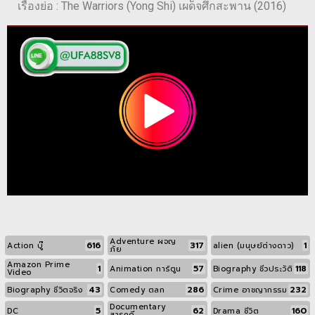
เรื่องย่อ : The Warriors (Yong Shi) เผด็จศึกสะพาน (2016)
Adventure ผจญ
616
317
1
Action บู๊
alien (มนุษย์ต่างดาว)
ภัย
Amazon Prime
1
57
118
Animation การ์ตูน
Biography ชีวประวัติ
Video
43
286
232
Biography ชีวิตจริง
Comedy ตลก
Crime อาชญากรรม
Documentary
5
62
160
DC
Drama ชีวิต
สารคดี