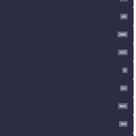
43
286
232
5
62
160
313