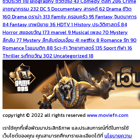
ชีวประวัติ
118
Biography ชีวิตจริง
43
Comedy ตลก
286
Crime
อาชญากรรม
232
DC
5
Documentary สารคดี
62
Drama ชีวิต
160
Drama ดราม่า
313
Family ครอบครัว
95
Fantasy จินตนาการ
84
Fantasy เทพนิยาย
36
HDTV
1
History ประวัติศาสตร์
84
Horror สยองขวัญ
173
marvel
9
Musical เพลง
70
Mystery
ลึกลับ
77
Mystery ลึกลับซ่อนเงื่อน
41
netflix
8
Romance รัก
90
Romance โรแมนติก
88
Sci-Fi วิทยาศาสตร์
135
Sport กีฬา
16
Thriller ระทึกขวัญ
302
Uncategorized
18
copyright © 2022 all rights reserved
www.moviefn.com
เราใช้คุกกี้เพื่อพัฒนาประสิทธิภาพ และประสบการณ์ที่ดีในการใช้
เว็บไซต์ของคุณ คุณสามารถศึกษารายละเอียดได้ที่
นโยบายความ