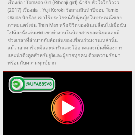
เรื่องย่อ : Tornado Girl (Ribenji girl) ฉ่ำรัก หัวใจวี๊ดวิ้ววว
(2017) เรื่องย่อ : Yuji Koroki วัยสามสิบห้าปีชอบ Tamio
Okuda นักร้อง เขาไร้ประโยชน์กับผู้หญิงในประเพณีของ
ภาพยนตร์เช่น Train Man หรือชีวิตของฉันเปลี่ยนไปเมื่อฉัน
ไปห้องนั่งเล่นเพศ เขาทำงานในนิตยสารยอดนิยมและมี
ช่วงเวลาที่ลำบากกับล้อเล่นของเพื่อนร่วมงานเหล่านั้น
แม้ว่าอาคาริจะมีและน่ารักและโอ้อวดและเป็นที่ต้องการ
และน่าดึงดูดสำหรับยูจิและผู้ชายทุกคน ด้วยความรักมา
พร้อมกับความทุกข์ยาก