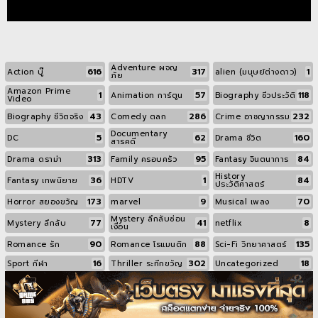
Adventure ผจญ
616
317
1
Action บู๊
alien (มนุษย์ต่างดาว)
ภัย
Amazon Prime
1
57
118
Animation การ์ตูน
Biography ชีวประวัติ
Video
43
286
232
Biography ชีวิตจริง
Comedy ตลก
Crime อาชญากรรม
Documentary
5
62
160
DC
Drama ชีวิต
สารคดี
313
95
84
Drama ดราม่า
Family ครอบครัว
Fantasy จินตนาการ
History
36
1
84
Fantasy เทพนิยาย
HDTV
ประวัติศาสตร์
173
9
70
Horror สยองขวัญ
marvel
Musical เพลง
Mystery ลึกลับซ่อน
77
41
8
Mystery ลึกลับ
netflix
เงื่อน
90
88
135
Romance รัก
Romance โรแมนติก
Sci-Fi วิทยาศาสตร์
16
302
18
Sport กีฬา
Thriller ระทึกขวัญ
Uncategorized