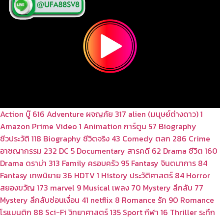
Action บู๊
616
Adventure ผจญภัย
317
alien (มนุษย์ต่างดาว)
1
Amazon Prime Video
1
Animation การ์ตูน
57
Biography
ชีวประวัติ
118
Biography ชีวิตจริง
43
Comedy ตลก
286
Crime
อาชญากรรม
232
DC
5
Documentary สารคดี
62
Drama ชีวิต
160
Drama ดราม่า
313
Family ครอบครัว
95
Fantasy จินตนาการ
84
Fantasy เทพนิยาย
36
HDTV
1
History ประวัติศาสตร์
84
Horror
สยองขวัญ
173
marvel
9
Musical เพลง
70
Mystery ลึกลับ
77
Mystery ลึกลับซ่อนเงื่อน
41
netflix
8
Romance รัก
90
Romance
โรแมนติก
88
Sci-Fi วิทยาศาสตร์
135
Sport กีฬา
16
Thriller ระทึก