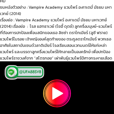
HD
ชมหนังตัวอย่าง : Vampire Academy แวมไพร์ อะคาเดมี่ มัธยม มหา
เวทย์ (2014)
เรื่องย่อ : Vampire Academy แวมไพร์ อะคาเดมี่ มัธยม มหาเวทย์
(2014) เรื่องย่อ : โรส แฮทธาเวย์ (โซอี้ ดุตช์) ลูกครึ่งมนุษย์-แวมไพร์
ที่ต้องการปกป้องเพื่อนสนิทของเธอ ลิซซ่า ดราโกเมียร์ (ลูซี ฟราย)
แวมไพร์โมรอย เจ้าหญิงองค์สุดท้ายของ ตระกูลดราโกเมียร์ พวกเธอ
อาศัยในสถาบันเซนต์วลาดิเมียร์ โรงเรียนสอนเวทมนตร์ให้แก่เหล่า
แวมไพร์ และบรรดาลูกครึ่งแวมไพร์ให้กลายเป็นองครักษ์ เพื่อปกป้อง
แวมไพร์ราชวงศ์จาก “สไตรกอย” เผ่าพันธุ์แวมไพร์ปีศาจกระหายเลือด