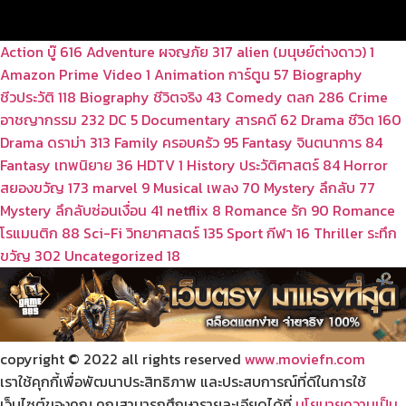
Action บู๊
616
Adventure ผจญภัย
317
alien (มนุษย์ต่างดาว)
1
Amazon Prime Video
1
Animation การ์ตูน
57
Biography
ชีวประวัติ
118
Biography ชีวิตจริง
43
Comedy ตลก
286
Crime
อาชญากรรม
232
DC
5
Documentary สารคดี
62
Drama ชีวิต
160
Drama ดราม่า
313
Family ครอบครัว
95
Fantasy จินตนาการ
84
Fantasy เทพนิยาย
36
HDTV
1
History ประวัติศาสตร์
84
Horror
สยองขวัญ
173
marvel
9
Musical เพลง
70
Mystery ลึกลับ
77
Mystery ลึกลับซ่อนเงื่อน
41
netflix
8
Romance รัก
90
Romance
โรแมนติก
88
Sci-Fi วิทยาศาสตร์
135
Sport กีฬา
16
Thriller ระทึก
ขวัญ
302
Uncategorized
18
copyright © 2022 all rights reserved
www.moviefn.com
เราใช้คุกกี้เพื่อพัฒนาประสิทธิภาพ และประสบการณ์ที่ดีในการใช้
เว็บไซต์ของคุณ คุณสามารถศึกษารายละเอียดได้ที่
นโยบายความเป็น